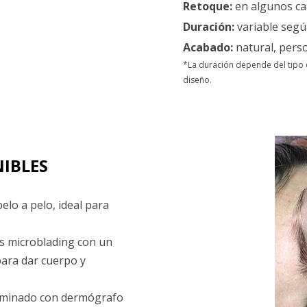
Retoque:
en algunos cas
Duración:
variable segú
Acabado:
natural, perso
*La duración depende del tipo 
diseño.
NIBLES
elo a pelo, ideal para
 microblading con un
ara dar cuerpo y
uminado con dermógrafo