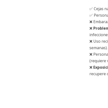
✅ Cejas n
✅ Person
❌ Embaraz
❌
Proble
infeccione
❌ Uso rec
semanas).
❌ Person
(requiere 
❌
Exposic
recupere 