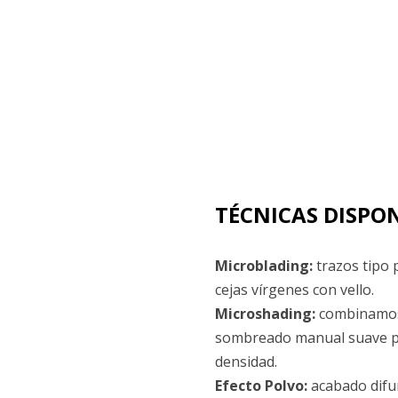
TÉCNICAS DISPO
Microblading:
trazos tipo p
cejas vírgenes con vello.
Microshading:
combinamos
sombreado manual suave p
densidad.
Efecto Polvo:
acabado dif