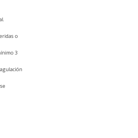
l.
eridas o
mínimo 3
oagulación
 se