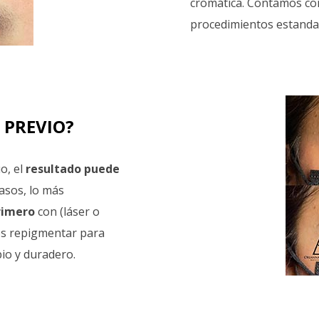
cromática. Contamos c
procedimientos estandar
 PREVIO?
o, el
resultado puede
casos, lo más
rimero
con (láser o
és repigmentar para
io y duradero.