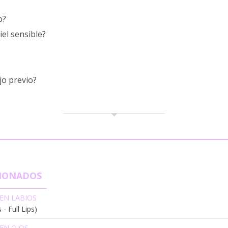
o?
iel sensible?
jo previo?
CIONADOS
EN LABIOS
- Full Lips)
EN OJOS