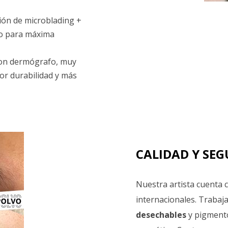
ón de microblading +
o para máxima
on dermógrafo, muy
yor durabilidad y más
CALIDAD Y SE
Nuestra artista cuenta c
internacionales. Traba
desechables
y pigmento