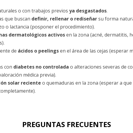
aturales o con trabajos previos
ya desgastados
.
as que buscan
definir, rellenar o rediseñar
su forma natura
o o lactancia (posponer el procedimiento).
mas dermatológicos activos
en la zona (acné, dermatitis, h
s).
iente de
ácidos o peelings
en el área de las cejas (esperar 
as con
diabetes no controlada
o alteraciones severas de c
valoración médica previa).
ión solar reciente
o quemaduras en la zona (esperar a que
completamente).
PREGUNTAS FRECUENTES